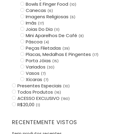
Bowls E Finger Food
(
10
)
Canecas
(
6
)
Imagens Religiosas
(
6
)
Imãs
(
17
)
Joias Do Dia
(
11
)
Mini Aparelhos De Café
(
8
)
Páscoa
(
4
)
Peças Filetadas
(
39
)
Placas, Medalhas E Pingentes
(
17
)
Porta Jóias
(
15
)
Variados
(
30
)
Vasos
(
7
)
Xícaras
(
7
)
Presentes Especiais
(
10
)
Todos Produtos
(
16
)
ACESSO EXCLUSIVO
(
190
)
R$20,00
(
1
)
RECENTEMENTE VISTOS
Sem produtos recentes.