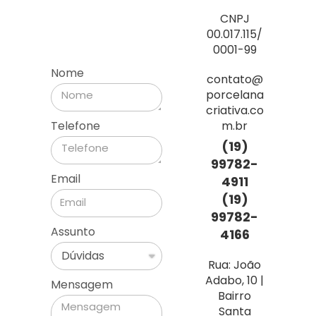
CNPJ
00.017.115/
0001-99
Nome
contato@
porcelana
criativa.co
m.br
Telefone
(19)
99782-
Email
4911
(19)
99782-
Assunto
4166
Rua: João
Adabo, 10 |
Mensagem
Bairro
Santa