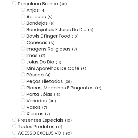
Porcelana Branca
(
78
)
Anjos
(
4
)
Apliques
(
5
)
Bandejas
(
5
)
Bandejinhas E Joias Do Dia
(
3
)
Bowls E Finger Food
(
10
)
Canecas
(
6
)
Imagens Religiosas
(
7
)
Imãs
(
17
)
Joias Do Dia
(
11
)
Mini Aparelhos De Café
(
8
)
Páscoa
(
4
)
Peças Filetadas
(
39
)
Placas, Medalhas E Pingentes
(
17
)
Porta Jóias
(
15
)
Variados
(
30
)
Vasos
(
7
)
Xícaras
(
7
)
Presentes Especiais
(
10
)
Todos Produtos
(
17
)
ACESSO EXCLUSIVO
(
190
)