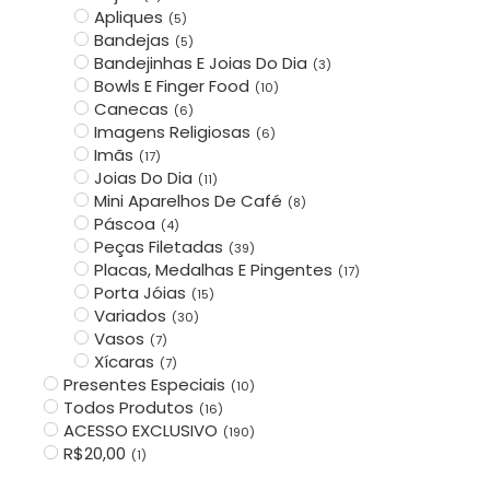
Apliques
(
5
)
Bandejas
(
5
)
Bandejinhas E Joias Do Dia
(
3
)
Bowls E Finger Food
(
10
)
Canecas
(
6
)
Imagens Religiosas
(
6
)
Imãs
(
17
)
Joias Do Dia
(
11
)
Mini Aparelhos De Café
(
8
)
Páscoa
(
4
)
Peças Filetadas
(
39
)
Placas, Medalhas E Pingentes
(
17
)
Porta Jóias
(
15
)
Variados
(
30
)
Vasos
(
7
)
Xícaras
(
7
)
Presentes Especiais
(
10
)
Todos Produtos
(
16
)
ACESSO EXCLUSIVO
(
190
)
R$20,00
(
1
)