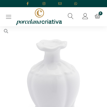
Início
/
OUTLET
/
R$9,00
/ Vaso Relevo 8cm Segunda Linha