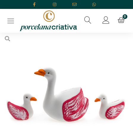
Início
/
Familias De Bichinhos
/ Cisne