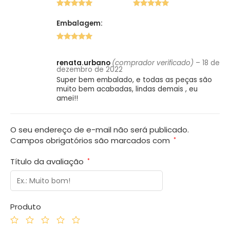
5 de 5
5 de 5
Embalagem:
5 de 5
renata.urbano
(comprador verificado)
–
18 de
dezembro de 2022
Super bem embalado, e todas as peças são
muito bem acabadas, lindas demais , eu
amei!!
O seu endereço de e-mail não será publicado.
Campos obrigatórios são marcados com
*
Título da avaliação
*
Produto