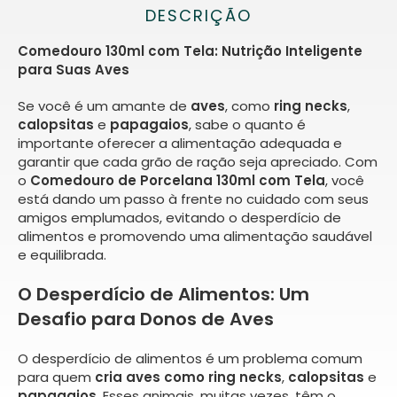
DESCRIÇÃO
Comedouro 130ml com Tela: Nutrição Inteligente
para Suas Aves
Se você é um amante de
aves
, como
ring necks
,
calopsitas
e
papagaios
, sabe o quanto é
importante oferecer a alimentação adequada e
garantir que cada grão de ração seja apreciado. Com
o
Comedouro de Porcelana 130ml com Tela
, você
está dando um passo à frente no cuidado com seus
amigos emplumados, evitando o desperdício de
alimentos e promovendo uma alimentação saudável
e equilibrada.
O Desperdício de Alimentos: Um
Desafio para Donos de Aves
O desperdício de alimentos é um problema comum
para quem
cria aves como ring necks
,
calopsitas
e
papagaios
. Esses animais, muitas vezes, têm o