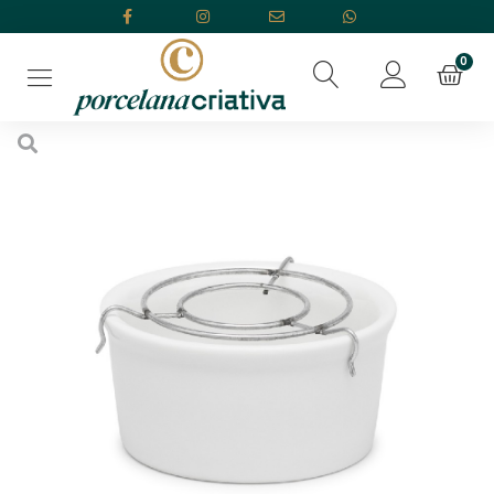
Início
/
Comedouros
/ Comedouro 130ml Com Tela