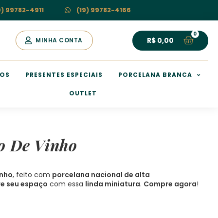
9) 99782-4911
(19) 99782-4166
R$
0,00
MINHA CONTA
HOS
PRESENTES ESPECIAIS
PORCELANA BRANCA
OUTLET
o De Vinho
inho
, feito com
porcelana nacional de alta
e seu espaço
com essa
linda miniatura
.
Compre agora
!