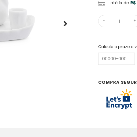
até 1x de
R$
-
+
Calcule o prazo e v
COMPRA SEGU