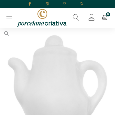
Início
/
Porcelana Branca
/
Imãs
/ Imã Bule Gordo