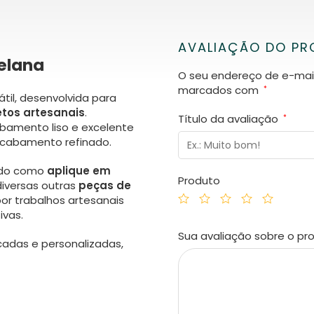
AVALIAÇÃO DO P
celana
O seu endereço de e-mail
marcados com
*
til, desenvolvida para
etos artesanais
.
Título da avaliação
*
abamento liso e excelente
acabamento refinado.
izado como
aplique
em
Produto
iversas outras
peças de
r trabalhos artesanais
ivas.
Sua avaliação sobre o p
adas e personalizadas,