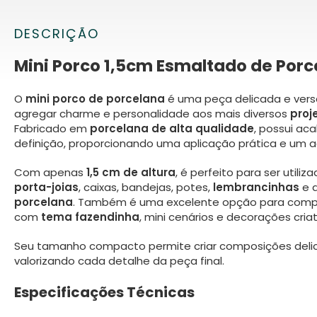
DESCRIÇÃO
Mini Porco 1,5cm Esmaltado de Por
O
mini porco de porcelana
é uma peça delicada e versá
agregar charme e personalidade aos mais diversos
proj
Fabricado em
porcelana de alta qualidade
, possui ac
definição, proporcionando uma aplicação prática e um 
Com apenas
1,5 cm de altura
, é perfeito para ser util
porta-joias
, caixas, bandejas, potes,
lembrancinhas
e d
porcelana
. Também é uma excelente opção para compo
com
tema fazendinha
, mini cenários e decorações criat
Seu tamanho compacto permite criar composições delic
valorizando cada detalhe da peça final.
Especificações Técnicas