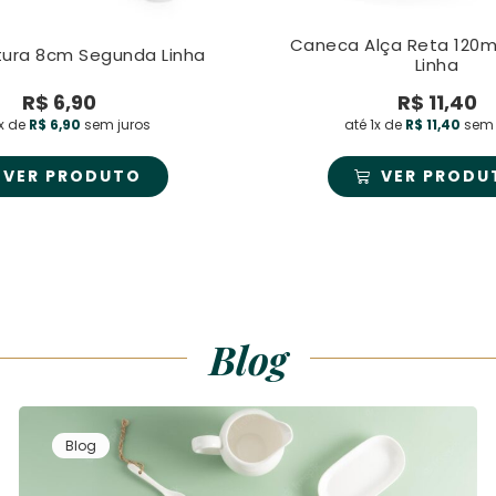
Caneca Alça Reta 120m
tura 8cm Segunda Linha
Linha
R$
6,90
R$
11,40
1x de
R$
6,90
sem juros
até 1x de
R$
11,40
sem 
VER PRODUTO
VER PRODU
Blog
Blog