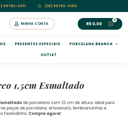
9) 99782-4911
(19) 99782-4166
R$
0,00
MINHA CONTA
HOS
PRESENTES ESPECIAIS
PORCELANA BRANCA
OUTLET
rco 1,5cm Esmaltado
 Esmaltado
de porcelana com 1,5 cm de altura. Ideal para
ras peças de porcelana, artesanato, lembrancinhas e
a fazendinha.
Compre agora!