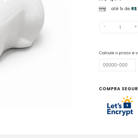
até 1x de
R$
-
+
Calcule o prazo e v
COMPRA SEGU