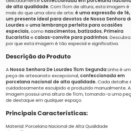
delicadamente
confeccionada em porcelana naciona
de alta qualidade
. Com 11cm de altura, esta imagem é
mais do que uma obra de arte;
é uma expressão de fé,
um presente ideal para devotos de Nossa Senhora d
Lourdes
e
uma lembrança perfeita para ocasiões
especiais
, como
nascimentos
,
batizados
,
Primeira
Eucaristia
e
caixas-convite para padrinhos
. Descubra
por que esta imagem é tão especial e significativa.
Descrição do Produto
A
Nossa Senhora De Lourdes 11cm Segunda
Linha é u
peça de artesanato excepcional,
confeccionada em
porcelana nacional de alta qualidade.
Cada detalhe 
cuidadosamente esculpido e produzido manualmente. A
imagem possui uma altura de 11cm, tornando-a uma pe
de destaque em qualquer espaço.
Principais Características:
Material: Porcelana Nacional de Alta Qualidade