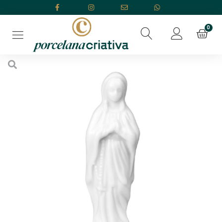
Início
/
OUTLET
/ Nossa Senhora De Lourdes 11cm Segunda Linha