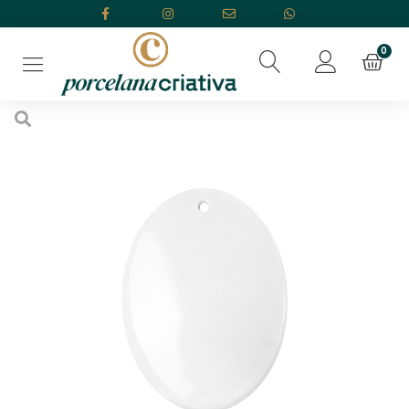
Início
/
OUTLET
/ Pingente Oval 1,9cm Segunda Linha