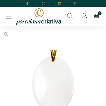
Início
/
Porcelana Branca
/
Placas, Medalhas E Pingentes
/ Pingente
Oval com Argola Banhada a Ouro