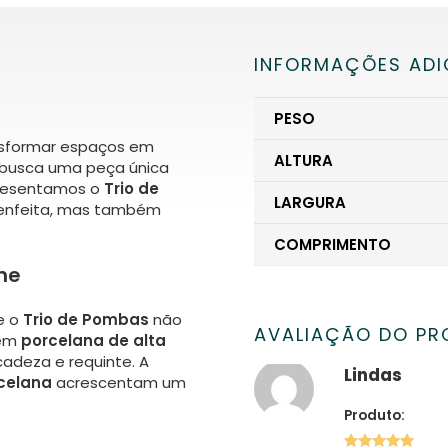
INFORMAÇÕES ADI
PESO
nsformar espaços em
ALTURA
 busca uma peça única
Apresentamos o
Trio de
LARGURA
 enfeita, mas também
COMPRIMENTO
he
e o
Trio de Pombas
não
AVALIAÇÃO DO P
 em
porcelana de alta
cadeza e requinte. A
Lindas
celana
acrescentam um
Produto: