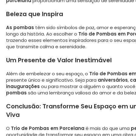
porcelana
proporcionam uma sensação de serenidade e
Beleza que Inspira
As pombas
têm sido símbolos de paz, amor e esperanç
longo da história. Ao escolher o
Trio de Pombas em Por
trazendo esses elementos inspiradores para o seu espa
que transmite calma e serenidade.
Um Presente de Valor Inestimável
Além de embelezar o seu espaço, o
Trio de Pombas em
presente único e significativo. Seja para
aniversários
,
c
inaugurações
ou para mostrar a alguém o quanto você 
pombas
são uma lembrança valiosa do amor e da belez
Conclusão: Transforme Seu Espaço em u
Viva
O
Trio de Pombas em Porcelana
é mais do que uma
p
oportunidade de transformar seu espaço em uma obra de