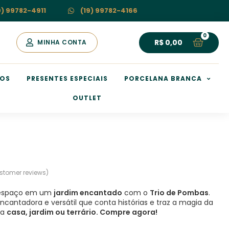
9) 99782-4911
(19) 99782-4166
R$
0,00
MINHA CONTA
HOS
PRESENTES ESPECIAIS
PORCELANA BRANCA
OUTLET
stomer reviews)
espaço em um
jardim encantado
com o
Trio de Pombas
.
antadora e versátil que conta histórias e traz a magia da
ua
casa, jardim ou terrário. Compre agora!