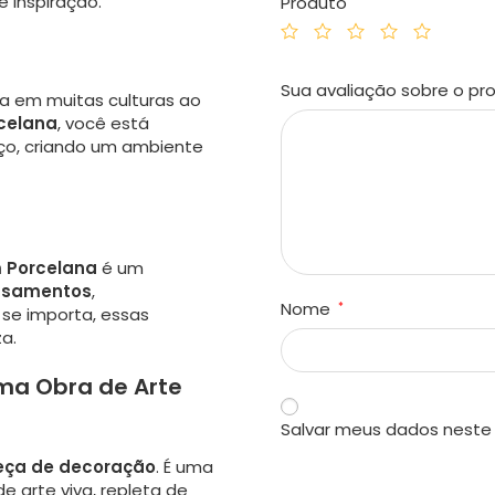
 inspiração.
Produto
Sua avaliação sobre o p
a em muitas culturas ao
celana
, você está
ço, criando um ambiente
 Porcelana
é um
asamentos
,
Nome
*
se importa, essas
a.
ma Obra de Arte
Salvar meus dados neste
eça de decoração
. É uma
 arte viva, repleta de