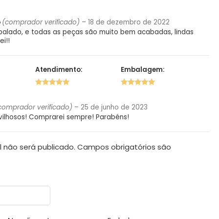
5 de 5
5 de 5
o
(comprador verificado)
–
18 de dezembro de 2022
alado, e todas as peças são muito bem acabadas, lindas
i!!
Atendimento:
Embalagem:
5 de 5
5 de 5
comprador verificado)
–
25 de junho de 2023
ilhosos! Comprarei sempre! Parabéns!
 não será publicado.
Campos obrigatórios são