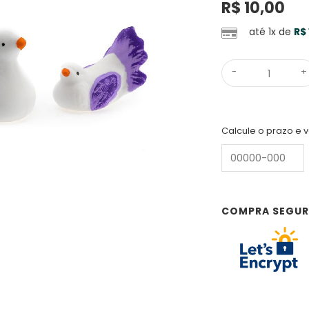
R$
10,00
até 1x de
R$
-
+
Calcule o prazo e v
COMPRA SEGU