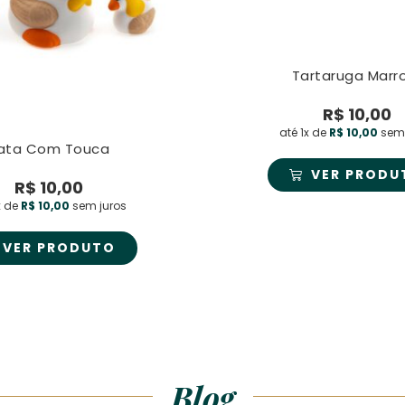
Tartaruga Mar
R$
10,00
até 1x de
R$
10,00
sem 
ata Com Touca
VER PRODU
R$
10,00
x de
R$
10,00
sem juros
VER PRODUTO
Blog