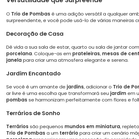
Versatilidade que Surpreende
O
Trio de Pombas
é uma adição versátil a qualquer ambi
surpreendente, e você pode usá-lo de várias maneiras cr
Decoração de Casa
Dê vida a sua sala de estar, quarto ou sala de jantar co
porcelana
. Coloque-as em
prateleiras
,
mesas de cent
janela
para criar uma atmosfera elegante e serena.
Jardim Encantado
Se você é um amante de
jardins
, adicionar o
Trio de P
ar livre é uma escolha que transformará seu
jardim
em u
pombas
se harmonizam perfeitamente com flores e fol
Terrários de Sonho
Terrários
são pequenos
mundos em miniatura
, replet
Trio de Pombas
a um
terrário
para criar um cenário má