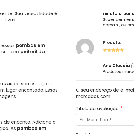
5 de 5
ente. Sua versatilidade é
renata.urban
iativas:
Super bem emb
demais , eu ame
Produto:
m essas
pombas em
ro
ou no
peitoril da
5 de 5
Ana Cláudia
(
Produtos marav
ombas
ao seu espaço ao
O seu endereço de e-mail
m lugar encantado. Essas
marcados com
hagens.
*
Título da avaliação
*
os de encanto. Adicione o
gico. As
pombas em