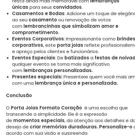
festa ainda mais memorável com
lembranças
únicas
para seus
convidados
.
Casamentos e Bodas
: Adicione um toque de elegân
ao seu
casamento
ou renovação de votos
com
lembrancinhas que simbolizam amor e
comprometimento
.
Eventos Corporativos
: Impressionante como
brinde
corporativos
, este
porta joias
reflete profissionalis
e apreço pelos clientes e funcionários.
Eventos Especiais
: De
batizados
a
festas de noiva
qualquer evento se torna mais significativo
com
lembranças personalizadas.
Presentes especiais:
Presenteie quem você mais a
com uma
lembrança única e personalizada.
Conclusão
O
Porta Joias Formato Coração
é uma escolha que
transcende a simplicidade. Ele é a expressão
de
momentos especiais
, da atenção aos detalhes e d
desejo de
criar memórias duradouras.
Personalize-o
acordo com sua visão e surpreenda