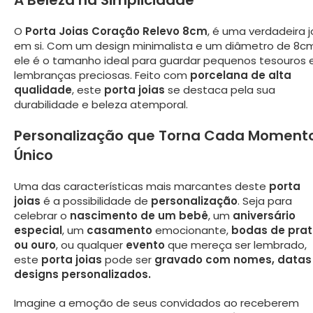
A Beleza na Simplicidade
O
Porta Joias Coração Relevo 8cm
, é uma verdadeira j
em si. Com um design minimalista e um diâmetro de 8cm
ele é o tamanho ideal para guardar pequenos tesouros 
lembranças preciosas. Feito com
porcelana de alta
qualidade
, este
porta joias
se destaca pela sua
durabilidade e beleza atemporal.
Personalização que Torna Cada Moment
Único
Uma das características mais marcantes deste
porta
joias
é a possibilidade de
personalização
. Seja para
celebrar o
nascimento de um bebê
, um
aniversário
especial
, um
casamento
emocionante,
bodas de pra
ou ouro
, ou qualquer
evento
que mereça ser lembrado,
este
porta joias
pode ser
gravado com nomes, datas
designs personalizados.
Imagine a emoção de seus convidados ao receberem