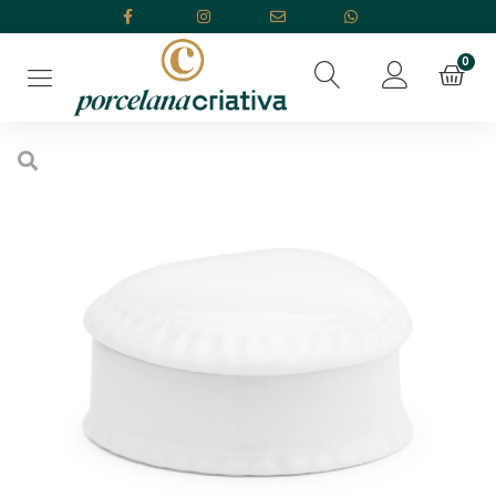
Início
/
Porcelana Branca
/
Porta Jóias
/ Porta Jóia Coração Relevo
Grande