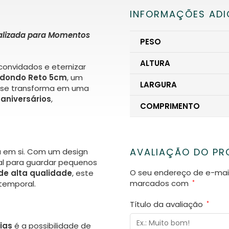
INFORMAÇÕES ADI
alizada para Momentos
PESO
ALTURA
 convidados e eternizar
edondo Reto 5cm
, um
LARGURA
e se transforma em uma
,
aniversários
,
COMPRIMENTO
AVALIAÇÃO DO P
a em si. Com um design
al para guardar pequenos
O seu endereço de e-mail
de alta qualidade
, este
marcados com
*
temporal.
Título da avaliação
*
ias
é a possibilidade de