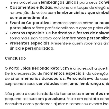
memorável com
lembranças únicas
para seus
conv
Casamentos e Bodas
: Adicione um toque de elegân
renovação de votos com
lembrancinhas que simbo
comprometimento
.
Eventos Corporativos
: Impressionante como
brindes
porta joias
reflete profissionalismo e apreço pelos cli
Eventos Especiais
: De
batizados
a
festas de noiva
torna mais significativo com
lembranças personaliz
Presentes especiais:
Presenteie quem você mais 
única e personalizada.
Conclusão
O
Porta Joias Redondo Reto 5cm
é uma escolha que tr
Ele é a expressão de
momentos especiais
, da atenção
de
criar memórias duradouras.
Personalize-o
de acor
surpreenda seus
convidados
com
uma lembrança únic
Não perca a oportunidade de tornar seus
momentos me
pequeno tesouro em
porcelana
. Entre em contato co
descubra como podemos ajudar a tornar seu evento ines