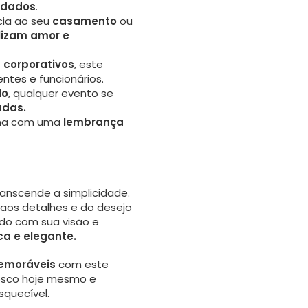
idados
.
cia ao seu
casamento
ou
lizam amor e
 corporativos
, este
entes e funcionários.
do
, qualquer evento se
adas.
ama com uma
lembrança
anscende a simplicidade.
 aos detalhes e do desejo
do com sua visão e
a e elegante.
moráveis
com este
nosco hoje mesmo e
quecível.