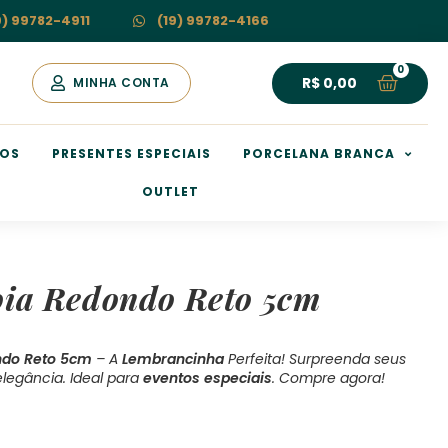
9) 99782-4911
(19) 99782-4166
R$
0,00
MINHA CONTA
HOS
PRESENTES ESPECIAIS
PORCELANA BRANCA
OUTLET
oia Redondo Reto 5cm
ndo Reto 5cm
– A
Lembrancinha
Perfeita! Surpreenda seus
legância. Ideal para
eventos especiais
. Compre agora!