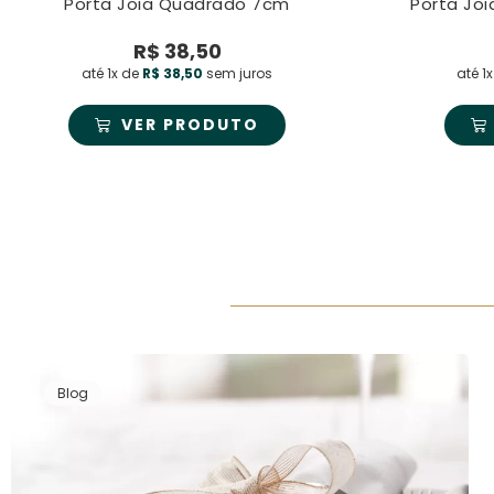
Porta Joia Quadrado 7cm
Porta Jo
R$
38,50
até 1x de
R$
38,50
sem juros
até 1
VER PRODUTO
Blog