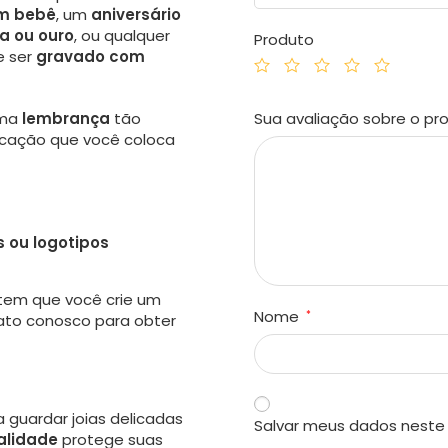
m bebê
, um
aniversário
a ou ouro
, ou qualquer
Produto
 ser
gravado com
Sua avaliação sobre o p
uma
lembrança
tão
dicação que você coloca
s ou logotipos
tem que você crie um
Nome
*
ato conosco para obter
a guardar joias delicadas
Salvar meus dados neste
alidade
protege suas