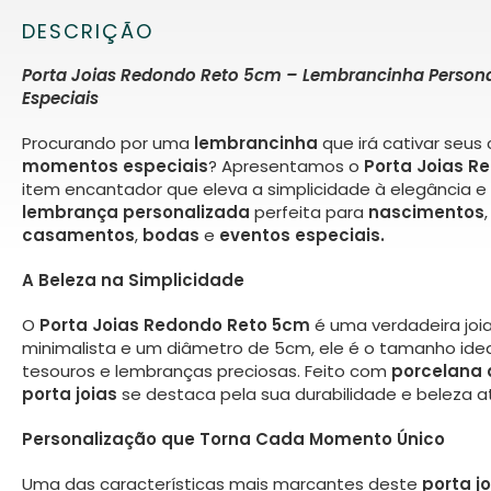
DESCRIÇÃO
Porta Joias Redondo Reto 5cm – Lembrancinha Person
Especiais
Procurando por uma
lembrancinha
que irá cativar seus
momentos especiais
? Apresentamos o
Porta Joias R
item encantador que eleva a simplicidade à elegância 
lembrança personalizada
perfeita para
nascimentos
casamentos
,
bodas
e
eventos especiais.
A Beleza na Simplicidade
O
Porta Joias Redondo Reto 5cm
é uma verdadeira joi
minimalista e um diâmetro de 5cm, ele é o tamanho ide
tesouros e lembranças preciosas. Feito com
porcelana 
porta joias
se destaca pela sua durabilidade e beleza a
Personalização que Torna Cada Momento Único
Uma das características mais marcantes deste
porta jo