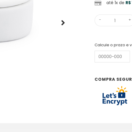
até 1x de
R$
-
+
Calcule o prazo e v
COMPRA SEGU