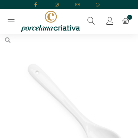
Início
/
OUTLET
/ Colher Grande 11cm Segunda Linha