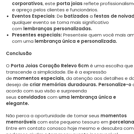
corporativos
, este
porta joias
reflete profissionalis
e apreço pelos clientes e funcionários.
Eventos Especiais
: De
batizados
a
festas de noiva
qualquer evento se torna mais significativo
com
lembranças personalizadas.
Presentes especiais:
Presenteie quem você mais a
com uma
lembrança única e personalizada.
Conclusão
O
Porta Joias Coração Relevo 6cm
é uma escolha que
transcende a simplicidade. Ele é a expressão
de
momentos especiais
, da atenção aos detalhes e d
desejo de
criar memórias duradouras.
Personalize-o
acordo com sua visão e surpreenda
seus
convidados
com
uma lembrança única e
elegante.
Não perca a oportunidade de tornar seus
momentos
memoráveis
com este pequeno tesouro em
porcelan
Entre em contato conosco hoje mesmo e descubra co