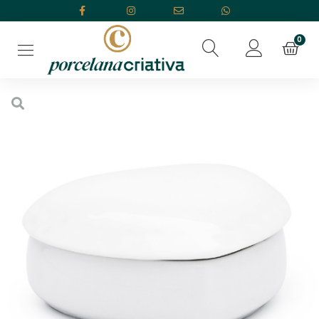
Início
/
Porcelana Branca
/
Porta Jóias
/ Porta Jóia Coração Relevo
Pequeno