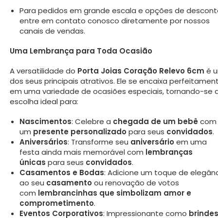
Para pedidos em grande escala e opções de descont
entre em contato conosco diretamente por nossos
canais de vendas.
Uma Lembrança para Toda Ocasião
A versatilidade do
Porta Joias Coração Relevo 6cm
é 
dos seus principais atrativos. Ele se encaixa perfeitamen
em uma variedade de ocasiões especiais, tornando-se 
escolha ideal para:
Nascimentos
: Celebre a
chegada de um bebê
com
um
presente personalizado
para seus
convidados
.
Aniversários
: Transforme seu
aniversário
em uma
festa ainda mais memorável com
lembranças
únicas
para seus
convidados
.
Casamentos e Bodas
: Adicione um toque de elegân
ao seu
casamento
ou renovação de votos
com
lembrancinhas que simbolizam amor e
comprometimento
.
Eventos Corporativos
: Impressionante como
brinde